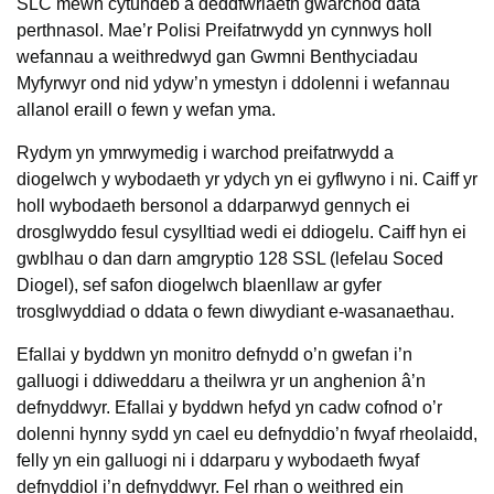
SLC mewn cytundeb â deddfwriaeth gwarchod data
perthnasol. Mae’r Polisi Preifatrwydd yn cynnwys holl
wefannau a weithredwyd gan Gwmni Benthyciadau
Myfyrwyr ond nid ydyw’n ymestyn i ddolenni i wefannau
allanol eraill o fewn y wefan yma.
Rydym yn ymrwymedig i warchod preifatrwydd a
diogelwch y wybodaeth yr ydych yn ei gyflwyno i ni. Caiff yr
holl wybodaeth bersonol a ddarparwyd gennych ei
drosglwyddo fesul cysylltiad wedi ei ddiogelu. Caiff hyn ei
gwblhau o dan darn amgryptio 128 SSL (lefelau Soced
Diogel), sef safon diogelwch blaenllaw ar gyfer
trosglwyddiad o ddata o fewn diwydiant e-wasanaethau.
Efallai y byddwn yn monitro defnydd o’n gwefan i’n
galluogi i ddiweddaru a theilwra yr un anghenion â’n
defnyddwyr. Efallai y byddwn hefyd yn cadw cofnod o’r
dolenni hynny sydd yn cael eu defnyddio’n fwyaf rheolaidd,
felly yn ein galluogi ni i ddarparu y wybodaeth fwyaf
defnyddiol i’n defnyddwyr. Fel rhan o weithred ein