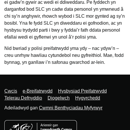
ei gadw’n gywir ac wedi ei ddiweddaru. Pe fyddech yn
darganfod bod SLC yn cadw data personol yn ymwneud â
chi sy’n anghywir, rhowch wybod i SLC mor gynted ag sy’n
bosibl. Yna fe fydd SLC yn diweddaru ei gofnodion, ac yn
hysbysu trydydd parti i bwy y fyddai’r fath ddata personol
efallai wedi ei gyflenwi yn unol â’r polisi yma.
Nid bwriad y polisi preifatrwydd yma ydy – nac ydyw’n –
creu unrhyw hawliau cytundebol neu gyfreithiol. Mae, fodd
bynnag, yn ganllaw i’n safonau gwarchod ar-lein.
Support
Cwcis
e-Breifatrwydd
Hysbysiad Preifatrwydd
Telerau Defnyddio
Diogelwch
Hygyrchedd
Links
Adeiladwyd gan
Cwmni Benthyciadau Myfyrwyr