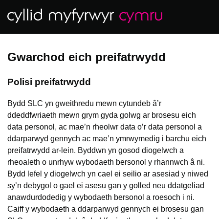
Sgipio
i'r
prif
gynnwys
Gwarchod eich preifatrwydd
Polisi preifatrwydd
Bydd SLC yn gweithredu mewn cytundeb â’r
ddeddfwriaeth mewn grym gyda golwg ar brosesu eich
data personol, ac mae’n rheolwr data o’r data personol a
ddarparwyd gennych ac mae’n ymrwymedig i barchu eich
preifatrwydd ar-lein. Byddwn yn gosod diogelwch a
rheoaleth o unrhyw wybodaeth bersonol y rhannwch â ni.
Bydd lefel y diogelwch yn cael ei seilio ar asesiad y niwed
sy’n debygol o gael ei asesu gan y golled neu ddatgeliad
anawdurdodedig y wybodaeth bersonol a roesoch i ni.
Caiff y wybodaeth a ddarparwyd gennych ei brosesu gan