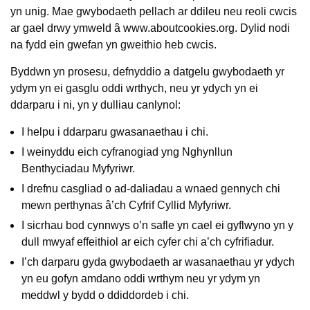
yn unig. Mae gwybodaeth pellach ar ddileu neu reoli cwcis
ar gael drwy ymweld â www.aboutcookies.org. Dylid nodi
na fydd ein gwefan yn gweithio heb cwcis.
Byddwn yn prosesu, defnyddio a datgelu gwybodaeth yr
ydym yn ei gasglu oddi wrthych, neu yr ydych yn ei
ddarparu i ni, yn y dulliau canlynol:
I helpu i ddarparu gwasanaethau i chi.
I weinyddu eich cyfranogiad yng Nghynllun
Benthyciadau Myfyriwr.
I drefnu casgliad o ad-daliadau a wnaed gennych chi
mewn perthynas â’ch Cyfrif Cyllid Myfyriwr.
I sicrhau bod cynnwys o’n safle yn cael ei gyflwyno yn y
dull mwyaf effeithiol ar eich cyfer chi a’ch cyfrifiadur.
I’ch darparu gyda gwybodaeth ar wasanaethau yr ydych
yn eu gofyn amdano oddi wrthym neu yr ydym yn
meddwl y bydd o ddiddordeb i chi.