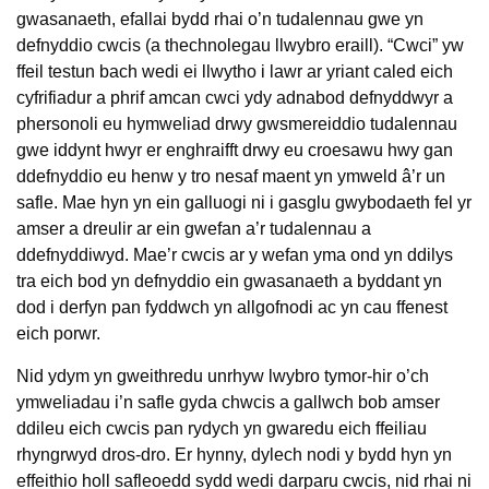
gwasanaeth, efallai bydd rhai o’n tudalennau gwe yn
defnyddio cwcis (a thechnolegau llwybro eraill). “Cwci” yw
ffeil testun bach wedi ei llwytho i lawr ar yriant caled eich
cyfrifiadur a phrif amcan cwci ydy adnabod defnyddwyr a
phersonoli eu hymweliad drwy gwsmereiddio tudalennau
gwe iddynt hwyr er enghraifft drwy eu croesawu hwy gan
ddefnyddio eu henw y tro nesaf maent yn ymweld â’r un
safle. Mae hyn yn ein galluogi ni i gasglu gwybodaeth fel yr
amser a dreulir ar ein gwefan a’r tudalennau a
ddefnyddiwyd. Mae’r cwcis ar y wefan yma ond yn ddilys
tra eich bod yn defnyddio ein gwasanaeth a byddant yn
dod i derfyn pan fyddwch yn allgofnodi ac yn cau ffenest
eich porwr.
Nid ydym yn gweithredu unrhyw lwybro tymor-hir o’ch
ymweliadau i’n safle gyda chwcis a gallwch bob amser
ddileu eich cwcis pan rydych yn gwaredu eich ffeiliau
rhyngrwyd dros-dro. Er hynny, dylech nodi y bydd hyn yn
effeithio holl safleoedd sydd wedi darparu cwcis, nid rhai ni