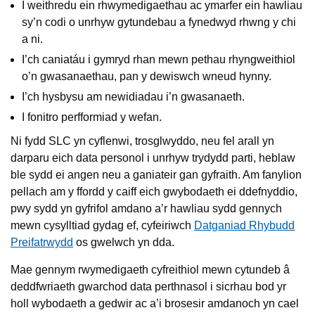
I weithredu ein rhwymedigaethau ac ymarfer ein hawliau
sy’n codi o unrhyw gytundebau a fynedwyd rhwng y chi
a ni.
I’ch caniatáu i gymryd rhan mewn pethau rhyngweithiol
o’n gwasanaethau, pan y dewiswch wneud hynny.
I’ch hysbysu am newidiadau i’n gwasanaeth.
I fonitro perfformiad y wefan.
Ni fydd SLC yn cyflenwi, trosglwyddo, neu fel arall yn
darparu eich data personol i unrhyw trydydd parti, heblaw
ble sydd ei angen neu a ganiateir gan gyfraith. Am fanylion
pellach am y ffordd y caiff eich gwybodaeth ei ddefnyddio,
pwy sydd yn gyfrifol amdano a’r hawliau sydd gennych
mewn cysylltiad gydag ef, cyfeiriwch
Datganiad Rhybudd
Preifatrwydd
os gwelwch yn dda.
Mae gennym rwymedigaeth cyfreithiol mewn cytundeb â
deddfwriaeth gwarchod data perthnasol i sicrhau bod yr
holl wybodaeth a gedwir ac a’i brosesir amdanoch yn cael